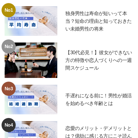
No1
独身男性は寿命が短いって本
当？短命の理由と知っておきた
い未婚男性の将来
No2
【30代必見！】彼女ができない
方の特徴や恋人づくりへの一週
間スケジュール
No3
手遅れになる前に！男性が婚活
を始めるべき年齢とは
No4
恋愛のメリット・デメリットと
は？億劫に感じる方にこそ読ん