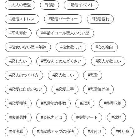
#大人の恋愛
#婚活
#婚活イベント
#婚活ストレス
#婚活パーティー
#婚活疲れ
#平均寿命
#年齢イコール恋人いない歴
#彼女いない歴＝年齢
#彼女欲しい
#心の余白
#恋したい
#恋なんてめんどくさい
#恋人が欲しい
#恋人のつくり方
#恋人欲しい
#恋愛
#恋愛に自信がない
#恋愛上手
#恋愛偏差値
#恋愛相談
#恋愛能力指数
#恋活
#整理収納
#未婚男性
#楽転力とは
#模擬デート
#沈黙
#清潔感
#清潔感アップの秘訣
#片付け
#独り身