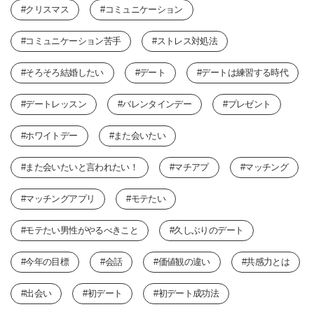
#クリスマス
#コミュニケーション
#コミュニケーション苦手
#ストレス対処法
#そろそろ結婚したい
#デート
#デートは練習する時代
#デートレッスン
#バレンタインデー
#プレゼント
#ホワイトデー
#また会いたい
#また会いたいと言われたい！
#マチアプ
#マッチング
#マッチングアプリ
#モテたい
#モテたい男性がやるべきこと
#久しぶりのデート
#今年の目標
#会話
#価値観の違い
#共感力とは
#出会い
#初デート
#初デート成功法