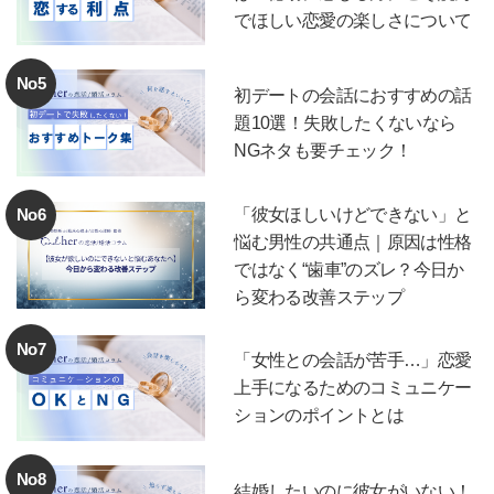
でほしい恋愛の楽しさについて
No5
初デートの会話におすすめの話
題10選！失敗したくないなら
NGネタも要チェック！
No6
「彼女ほしいけどできない」と
悩む男性の共通点｜原因は性格
ではなく“歯車”のズレ？今日か
ら変わる改善ステップ
No7
「女性との会話が苦手…」恋愛
上手になるためのコミュニケー
ションのポイントとは
No8
結婚したいのに彼女がいない！