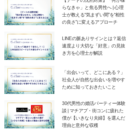
【デートの沈黙対策】「何か喋
らなきゃ」と焦る男性へ | 心理
士が教える“気まずい間”を“相性
の良さ”に変えるアプローチ
LINEの脈ありサインとは？返信
速度より大切な「好意」の見抜
き方を心理士が解説
「出会いって、どこにある？」
社会人が自然な出会いを増やす
ために知っておきたいこと
30代男性の婚活パーティー体験
談 | マチアプ・街コンに疲れた
僕が【いきなり夫婦】を選んだ
理由と意外な収穫