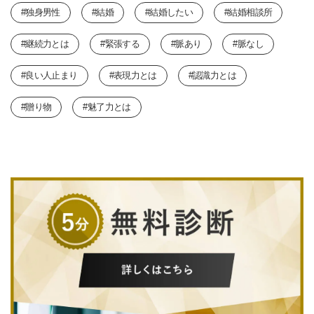
#独身男性
#結婚
#結婚したい
#結婚相談所
#継続力とは
#緊張する
#脈あり
#脈なし
#良い人止まり
#表現力とは
#認識力とは
#贈り物
#魅了力とは