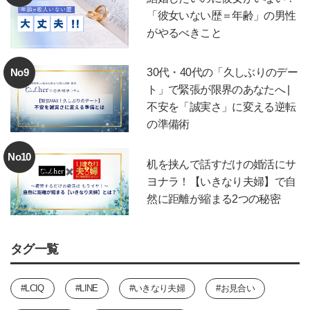
「彼女いない歴＝年齢」の男性
がやるべきこと
No9
30代・40代の「久しぶりのデー
ト」で緊張が限界のあなたへ |
不安を「誠実さ」に変える逆転
の準備術
No10
机を挟んで話すだけの婚活にサ
ヨナラ！【いきなり夫婦】で自
然に距離が縮まる2つの秘密
タグ一覧
#LCIQ
#LINE
#いきなり夫婦
#お見合い