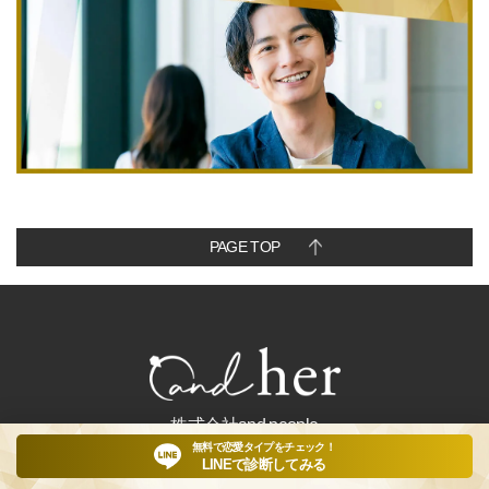
PAGE TOP
株式会社and people
無料で恋愛タイプをチェック！
LINEで診断してみる
〒561-0802