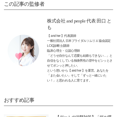
この記事の監修者
株式会社 and people 代表 田口 と
も
【 and her 】代表講師
一般社団法人 日本ブライダルソムリエ 協会認定
LCIQ診断士/講師
臨床心理士・公認心理師
「どうせ自分なんて恋愛も結婚もできない…」と
自信をなくしている独身男性の背中をピシッとさ
せてポンッと押したい、
という想いから【 and her 】を運営。あなたを
「また会いたい」そして「ずっと一緒にいた
い！」と思われる人に育てます。
おすすめ記事