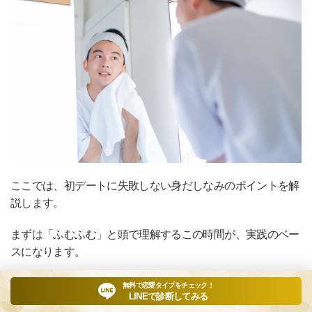
ここでは、初デートに失敗しない身だしなみのポイントを解
説します。
まずは「ふむふむ」と頭で理解するこの時間が、実践のベー
スになります。
服装はTPOと清潔感を重視する
無料で恋愛タイプをチェック！
LINEで診断してみる