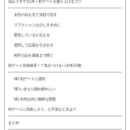
会話下手でもOK！初デートを盛り上げるコツ
女性の目を見て笑顔で話す
リアクションは少し大きめに
緊張していると伝える
質問して話題を引き出す
相手の話を最後まで聞く
初デート失敗確実！？気をつけるべきNG行動
NG:初デートに遅刻
NG:いきなり馴れ馴れしい
NG:女性以外に横柄な態度
初デートに失敗しそう…と不安なときは？
まとめ