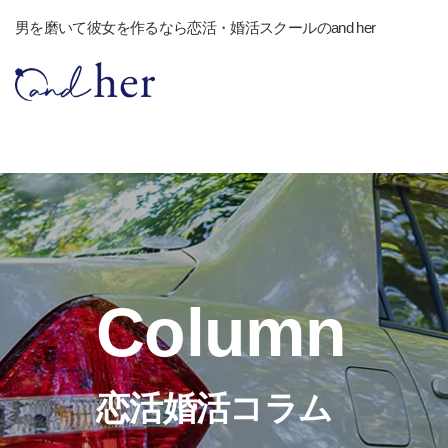
男を磨いて彼女を作るなら恋活・婚活スクールのand her
Column
恋活婚活コラム