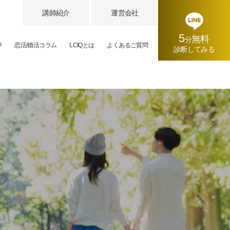
講師紹介
運営会社
5
無料
分
声
恋活/婚活コラム
LCIQとは
よくあるご質問
診断してみる